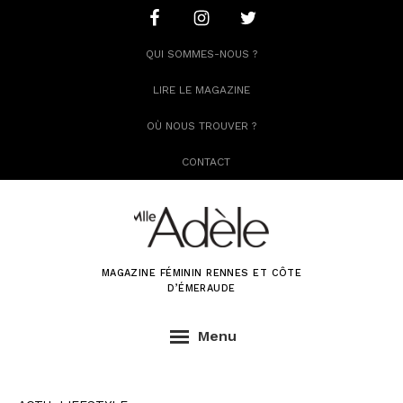
Skip
Skip
to
to
QUI SOMMES-NOUS ?
primary
content
navigation
LIRE LE MAGAZINE
OÙ NOUS TROUVER ?
CONTACT
Mlle
Adèle
MAGAZINE FÉMININ RENNES ET CÔTE
D’ÉMERAUDE
Menu